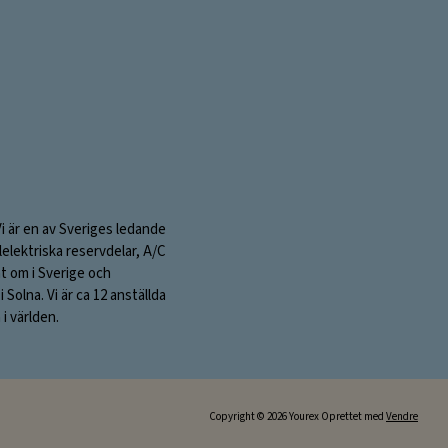
mailadresse:
Vi är en av Sveriges ledande
elektriska reservdelar, A/C
nt om i Sverige och
olna. Vi är ca 12 anställda
i världen.
Copyright © 2026 Yourex Oprettet med
Vendre