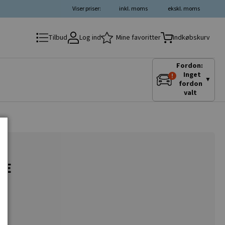
Viser priser:
inkl. moms
ekskl. moms
Log ind
Mine favoritter
Tilbud
Indkøbskurv
Fordon:
Inget
▼
fordon
valt
DE