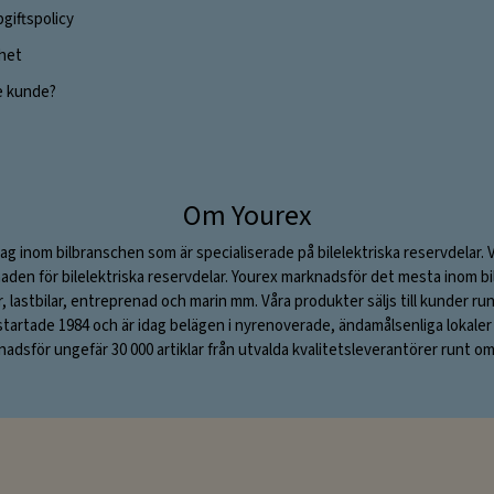
giftspolicy
ghet
e kunde?
Om Yourex
ag inom bilbranschen som är specialiserade på bilelektriska reservdelar. 
aden för bilelektriska reservdelar. Yourex marknadsför det mesta inom bil
ar, lastbilar, entreprenad och marin mm. Våra produkter säljs till kunder ru
rtade 1984 och är idag belägen i nyrenoverade, ändamålsenliga lokaler i S
adsför ungefär 30 000 artiklar från utvalda kvalitetsleverantörer runt om 