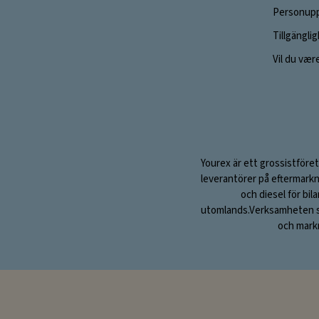
Personupp
Tillgängli
Vil du vær
Yourex är ett grossistföret
leverantörer på eftermarkn
och diesel för bil
utomlands.Verksamheten sta
och markn