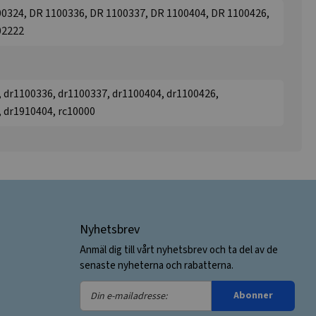
0324, DR 1100336, DR 1100337, DR 1100404, DR 1100426,
02222
 dr1100336, dr1100337, dr1100404, dr1100426,
, dr1910404, rc10000
Nyhetsbrev
Anmäl dig till vårt nyhetsbrev och ta del av de
senaste nyheterna och rabatterna.
Din
Abonner
e-