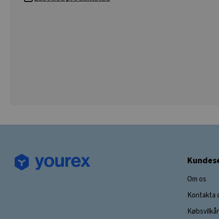
Kundese
Om os
Kontakta 
Købsvilkår