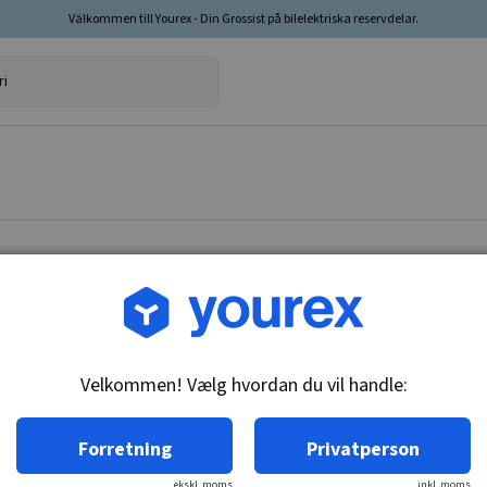
Välkommen till Yourex - Din Grossist på bilelektriska reservdelar.
Vare nr.: DR-1910404
Endeplade gen.likström 
Velkommen! Vælg hvordan du vil handle:
Tekniske oplysninger:
Endeplade D.
Forretning
Privatperson
ekskl. moms
inkl. moms