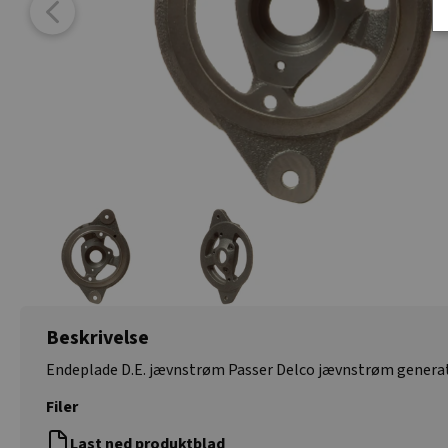
Beskrivelse
Endeplade D.E. jævnstrøm Passer Delco jævnstrøm generat
Filer
Last ned produktblad