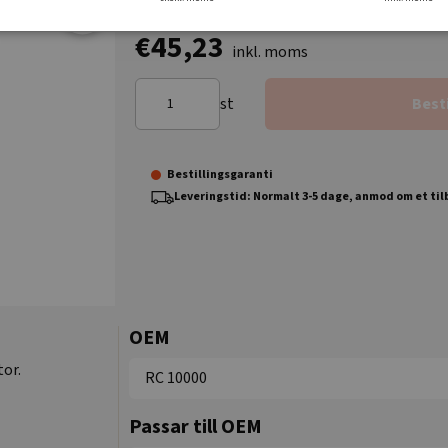
€45,23
inkl. moms
st
Best
Bestillingsgaranti
Leveringstid: Normalt 3-5 dage, anmod om et ti
OEM
or.
RC 10000
Passar till OEM