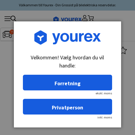
Välkommen till Yourex - Din Grossist på bilelektriska reservdelar.
Søg
Fordon:
Inget fordon valt
▼
produkt,
producent,
kategori
Velkommen! Vælg hvordan du vil
handle:
Forretning
ekskl. moms
Privatperson
inkl. moms