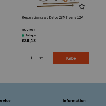
Reparationssæt Delco 28MT serie 12V
RC-24084
På lager
€80,13
st
Købe
rvice
Information