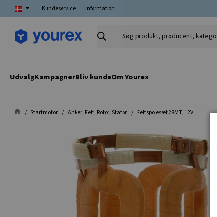
Kundeservice
Information
Søg
produkt,
producent,
kategori
Udvalg
Kampagner
Bliv kunde
Om Yourex
Startmotor
Anker, Felt, Rotor, Stator
Feltspolesæt 28MT, 12V