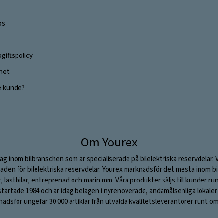
os
giftspolicy
ghet
e kunde?
Om Yourex
ag inom bilbranschen som är specialiserade på bilelektriska reservdelar. 
aden för bilelektriska reservdelar. Yourex marknadsför det mesta inom bil
ar, lastbilar, entreprenad och marin mm. Våra produkter säljs till kunder ru
rtade 1984 och är idag belägen i nyrenoverade, ändamålsenliga lokaler i S
adsför ungefär 30 000 artiklar från utvalda kvalitetsleverantörer runt om 