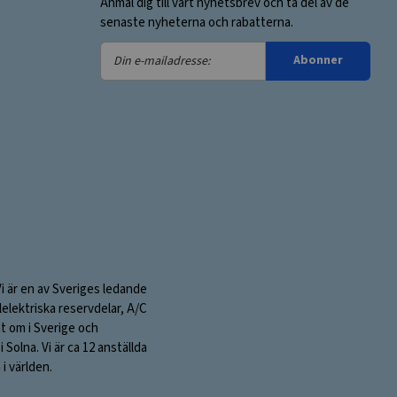
Anmäl dig till vårt nyhetsbrev och ta del av de
senaste nyheterna och rabatterna.
Din
Abonner
e-
mailadresse:
Vi är en av Sveriges ledande
elektriska reservdelar, A/C
nt om i Sverige och
olna. Vi är ca 12 anställda
i världen.