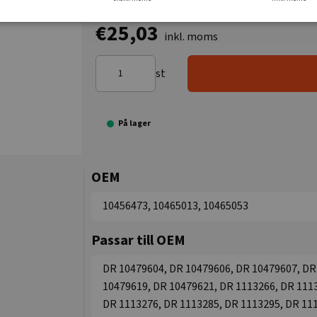
€25,03
inkl. moms
st
På lager
OEM
10456473, 10465013, 10465053
Passar till OEM
DR 10479604, DR 10479606, DR 10479607, DR
10479619, DR 10479621, DR 1113266, DR 1113
DR 1113276, DR 1113285, DR 1113295, DR 111