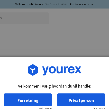
Välkommen till Yourex - Din Grossist på bilelektriska reservdelar.
Vare nr.: DR-10456473
Feltspolesæt 28MT, 12V
Velkommen! Vælg hvordan du vil handle:
Tekniske oplysninger:
12V
Forretning
Privatperson
ekskl. moms
inkl. moms