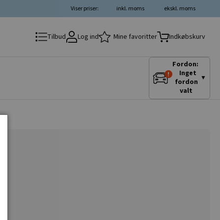
Viser priser:
inkl. moms
ekskl. moms
Log ind
Mine favoritter
Tilbud
Indkøbskurv
Fordon:
Inget
▼
fordon
valt