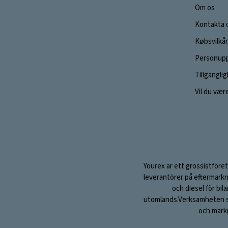
Om os
Kontakta 
Købsvilkår
Personupp
Tillgängli
Vil du vær
Yourex är ett grossistföret
leverantörer på eftermarkn
och diesel för bil
utomlands.Verksamheten sta
och markn