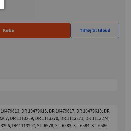
Købe
Tilføj til tilbud
 10479613, DR 10479615, DR 10479617, DR 10479618, DR
267, DR 1113269, DR 1113270, DR 1113271, DR 1113274,
3296, DR 1113297, ST-6578, ST-6583, ST-6584, ST-6586