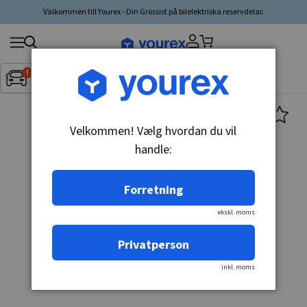
Välkommen till Yourex - Din Grossist på bilelektriska reservdelar.
Søg
Fordon:
Inget fordon valt
▼
produkt,
producent,
kategori
Velkommen! Vælg hvordan du vil
handle:
Forretning
ekskl. moms
Privatperson
inkl. moms