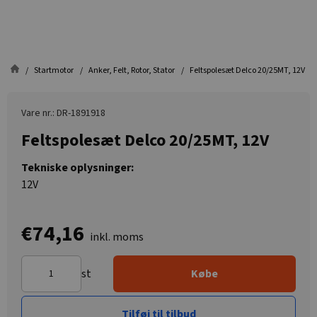
Startmotor
Anker, Felt, Rotor, Stator
Feltspolesæt Delco 20/25MT, 12V
Vare nr.: DR-1891918
Feltspolesæt Delco 20/25MT, 12V
Tekniske oplysninger:
12V
€74,16
inkl. moms
st
Købe
Tilføj til tilbud