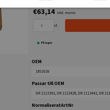
€63,14
inkl. moms
st
På lager
OEM
1852026
Passar till OEM
DR 1113393, DR 1113428, DR 1113442, DR 11
NormaliseratArtNr