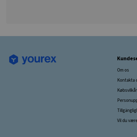
Kundese
Om os
Kontakta 
Købsvilkår
Personupp
Tillgängli
Vil du vær