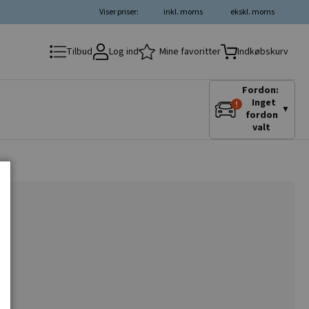
Viser priser:
inkl. moms
ekskl. moms
Log ind
Mine favoritter
Tilbud
Indkøbskurv
Fordon:
Inget
▼
fordon
valt