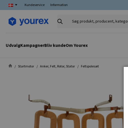
Kundeservice
Information
Søg
produkt,
producent,
kategori
Udvalg
Kampagner
Bliv kunde
Om Yourex
Startmotor
Anker, Felt, Rotor, Stator
Feltspolesæt