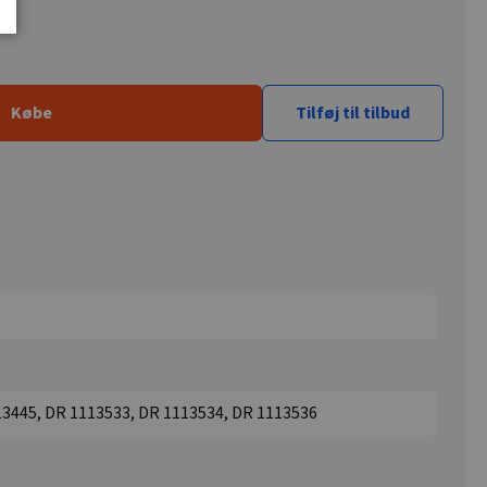
Købe
Tilføj til tilbud
13445, DR 1113533, DR 1113534, DR 1113536