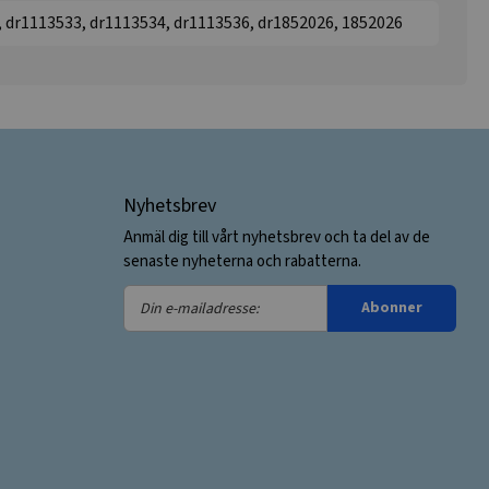
, dr1113533, dr1113534, dr1113536, dr1852026, 1852026
Nyhetsbrev
Anmäl dig till vårt nyhetsbrev och ta del av de
senaste nyheterna och rabatterna.
Din
Abonner
e-
mailadresse: