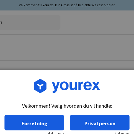
Välkommen till Yourex - Din Grossist på bilelektriska reservdelar.
Vare nr.: DR-1852026
Feltspolesæt
Velkommen! Vælg hvordan du vil handle:
Tekniske oplysninger:
12/24V
Forretning
Privatperson
ekskl. moms
inkl. moms