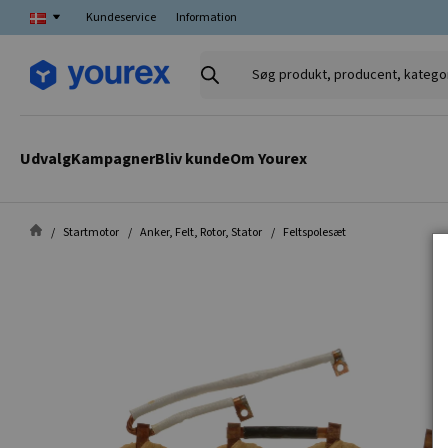
Kundeservice
Information
Søg
produkt,
producent,
kategori
Udvalg
Kampagner
Bliv kunde
Om Yourex
Startmotor
Anker, Felt, Rotor, Stator
Feltspolesæt