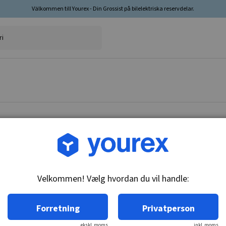
Välkommen till Yourex - Din Grossist på bilelektriska reservdelar.
Vare nr.: DR-1933761
Feltspolesæt
Velkommen! Vælg hvordan du vil handle:
Tekniske oplysninger:
12V
Forretning
Privatperson
ekskl. moms
inkl. moms