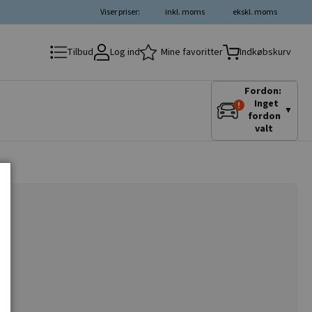
Viser priser:
inkl. moms
ekskl. moms
Log ind
Mine favoritter
Tilbud
Indkøbskurv
Fordon:
Inget
▼
fordon
valt