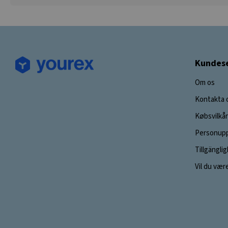
Kundese
Om os
Kontakta 
Købsvilkår
Personupp
Tillgängli
Vil du vær