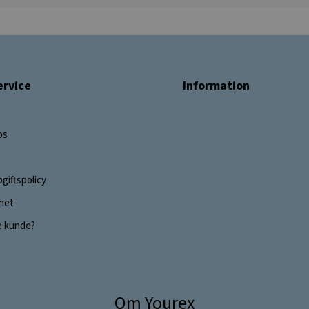
rvice
Information
os
giftspolicy
ghet
e kunde?
Om Yourex