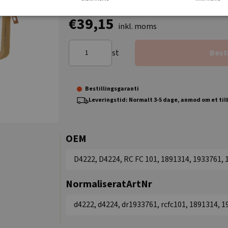
€39,15
inkl. moms
st
Best
Bestillingsgaranti
Leveringstid: Normalt 3-5 dage, anmod om et ti
OEM
D4222, D4224, RC FC 101, 1891314, 1933761,
NormaliseratArtNr
d4222, d4224, dr1933761, rcfc101, 1891314, 