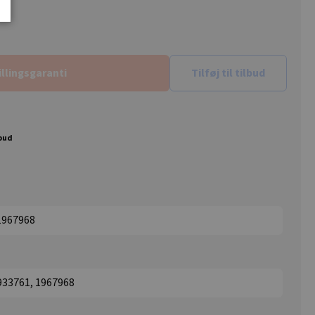
illingsgaranti
Tilføj til tilbud
lbud
 1967968
1933761, 1967968