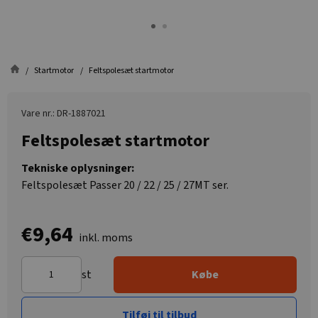
Startmotor
Feltspolesæt startmotor
Vare nr.: DR-1887021
Feltspolesæt startmotor
Tekniske oplysninger:
Feltspolesæt Passer 20 / 22 / 25 / 27MT ser.
€9,64
inkl. moms
st
Købe
Tilføj til tilbud