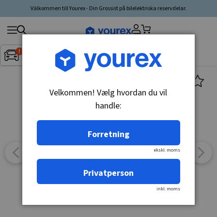
Välkommen till Yourex - Din Grossist på bilelektriska reservdelar.
Søg
Fordon:
Inget fordon valt
▼
produkt,
producent,
kategori
Velkommen! Vælg hvordan du vil
handle:
Forretning
ekskl. moms
Privatperson
inkl. moms