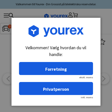
Välkommen till Yourex - Din Grossist på bilelektriska reservdelar.
Søg
Fordon:
Inget fordon valt
▼
produkt,
producent,
kategori
Velkommen! Vælg hvordan du vil
handle:
Forretning
ekskl. moms
Privatperson
inkl. moms