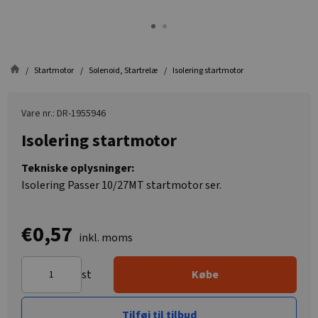
Startmotor
Solenoid, Startrelæ
Isolering startmotor
Vare nr.: DR-1955946
Isolering startmotor
Tekniske oplysninger:
Isolering Passer 10/27MT startmotor ser.
€0,57
inkl. moms
st
Købe
Tilføj til tilbud