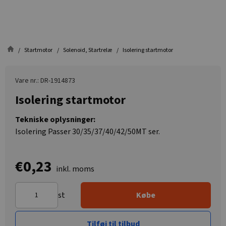
Startmotor
Solenoid, Startrelæ
Isolering startmotor
Vare nr.: DR-1914873
Isolering startmotor
Tekniske oplysninger:
Isolering Passer 30/35/37/40/42/50MT ser.
€0,23
inkl. moms
st
Købe
Tilføj til tilbud