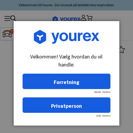
Välkommen till Yourex - Din Grossist på bilelektriska reservdelar.
Søg
Fordon:
Inget fordon valt
▼
produkt,
producent,
kategori
Velkommen! Vælg hvordan du vil
handle:
Forretning
ekskl. moms
Privatperson
inkl. moms