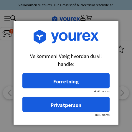
Välkommen till Yourex - Din Grossist på bilelektriska reservdelar.
Søg
Fordon:
Inget fordon valt
▼
produkt,
producent,
kategori
Velkommen! Vælg hvordan du vil
handle:
Forretning
ekskl. moms
Privatperson
inkl. moms