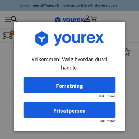
Välkommen till Yourex - Din Grossist på bilelektriska reservdelar.
Søg
Fordon:
Inget fordon valt
▼
produkt,
producent,
kategori
Velkommen! Vælg hvordan du vil
handle:
Forretning
ekskl. moms
Privatperson
inkl. moms