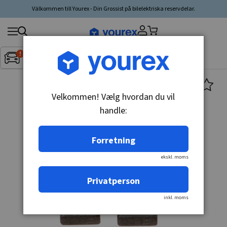
Välkommen till Yourex - Din Grossist på bilelektriska reservdelar.
Søg
Fordon:
Inget fordon valt
▼
produkt,
producent,
kategori
Velkommen! Vælg hvordan du vil
handle:
Forretning
ekskl. moms
Privatperson
inkl. moms