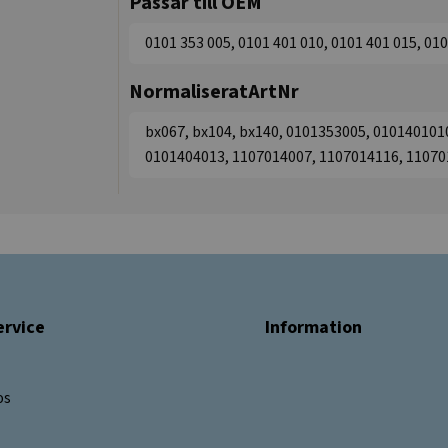
Passar till OEM
0101 353 005, 0101 401 010, 0101 401 015, 010
NormaliseratArtNr
bx067, bx104, bx140, 0101353005, 010140101
0101404013, 1107014007, 1107014116, 11070
rvice
Information
os