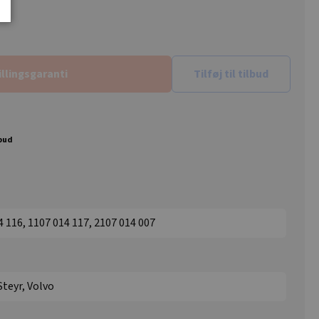
illingsgaranti
Tilføj til tilbud
lbud
4 116, 1107 014 117, 2107 014 007
Steyr, Volvo