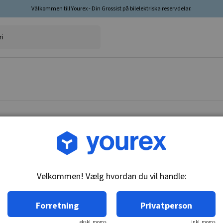
Välkommen till Yourex - Din Grossist på bilelektriska reservdelar.
Vare nr.: BX-104
Kulbørstesæt 6x22x25.5
Velkommen! Vælg hvordan du vil handle:
Tekniske oplysninger:
12/24V
Forretning
Privatperson
ekskl. moms
inkl. moms