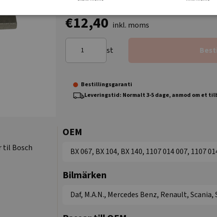
€12,40
inkl. moms
st
Best
Bestillingsgaranti
Leveringstid: Normalt 3-5 dage, anmod om et ti
OEM
 til Bosch
BX 067, BX 104, BX 140, 1107 014 007, 1107 01
Bilmärken
Daf, M.A.N., Mercedes Benz, Renault, Scania, 