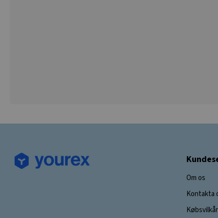
Kundese
Om os
Kontakta 
Købsvilkår