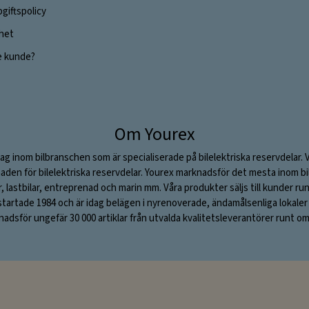
giftspolicy
ghet
e kunde?
Om Yourex
ag inom bilbranschen som är specialiserade på bilelektriska reservdelar. 
aden för bilelektriska reservdelar. Yourex marknadsför det mesta inom bil
ar, lastbilar, entreprenad och marin mm. Våra produkter säljs till kunder ru
rtade 1984 och är idag belägen i nyrenoverade, ändamålsenliga lokaler i S
adsför ungefär 30 000 artiklar från utvalda kvalitetsleverantörer runt om 