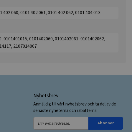
1 402 060, 0101 402 061, 0101 402 062, 0101 404 013
0, 0101401015, 0101402060, 0101402061, 0101402062,
14117, 2107014007
Nyhetsbrev
Anmäl dig till vårt nyhetsbrev och ta del av de
senaste nyheterna och rabatterna.
Din
Abonner
e-