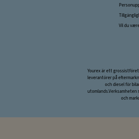
Personupp
Tillgängli
Vil du vær
Yourex är ett grossistföret
leverantörer på eftermarkn
och diesel för bil
utomlands.Verksamheten sta
och markn