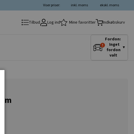
Viser priser:
inkl. moms
ekskl. moms
Log ind
Mine favoritter
Tilbud
Indkøbskurv
Fordon:
Inget
▼
fordon
valt
 mm