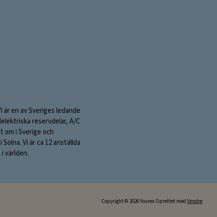
mailadresse:
Vi är en av Sveriges ledande
elektriska reservdelar, A/C
nt om i Sverige och
olna. Vi är ca 12 anställda
i världen.
Copyright © 2026 Yourex Oprettet med
Vendre