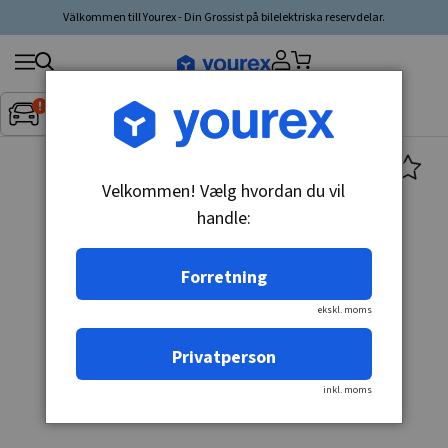
Välkommen till Yourex - Din Grossist på bilelektriska reservdelar.
Søg
Fordon:
Inget fordon valt
▼
produkt,
producent,
kategori
Velkommen! Vælg hvordan du vil
handle:
Forretning
ekskl. moms
Privatperson
inkl. moms