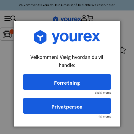
Välkommen till Yourex - Din Grossist på bilelektriska reservdelar.
Søg
Fordon:
Inget fordon valt
▼
produkt,
producent,
kategori
Velkommen! Vælg hvordan du vil
handle:
Forretning
ekskl. moms
Privatperson
inkl. moms