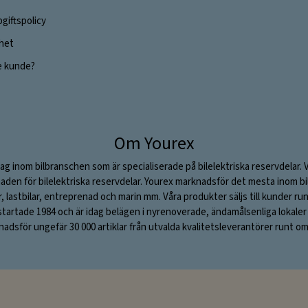
giftspolicy
ghet
e kunde?
Om Yourex
ag inom bilbranschen som är specialiserade på bilelektriska reservdelar. 
aden för bilelektriska reservdelar. Yourex marknadsför det mesta inom bil
ar, lastbilar, entreprenad och marin mm. Våra produkter säljs till kunder ru
rtade 1984 och är idag belägen i nyrenoverade, ändamålsenliga lokaler i S
adsför ungefär 30 000 artiklar från utvalda kvalitetsleverantörer runt om 