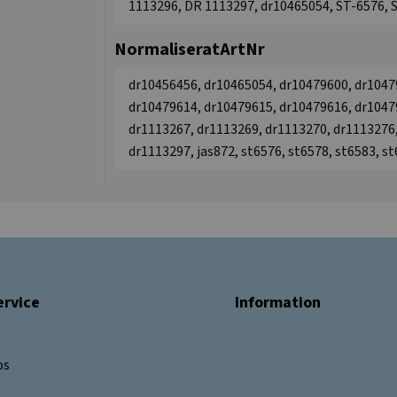
1113296, DR 1113297, dr10465054, ST-6576, S
NormaliseratArtNr
dr10456456, dr10465054, dr10479600, dr1047
dr10479614, dr10479615, dr10479616, dr1047
dr1113267, dr1113269, dr1113270, dr1113276,
dr1113297, jas872, st6576, st6578, st6583, s
rvice
Information
os