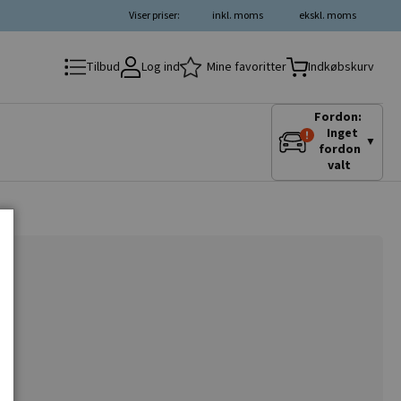
Viser priser:
inkl. moms
ekskl. moms
Log ind
Mine favoritter
Tilbud
Indkøbskurv
Fordon:
Inget
▼
fordon
valt