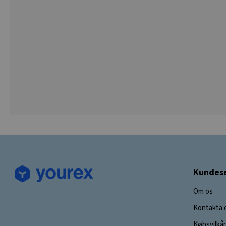
Kundese
Om os
Kontakta 
Købsvilkår