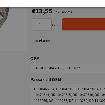
€13,55
inkl. moms
st
På lager
OEM
JAS-872, 10456456, 10483822
Passar till OEM
DR 10465054, DR 10479600, DR 10479604, DR
10479614, DR 10479615, DR 10479616, DR 10
1113266, DR 1113267, DR 1113269, DR 111327