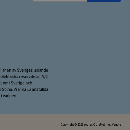
e-
mailadresse:
Vi är en av Sveriges ledande
elektriska reservdelar, A/C
nt om i Sverige och
olna. Vi är ca 12 anställda
i världen.
Copyright © 2026 Yourex Oprettet med
Vendre