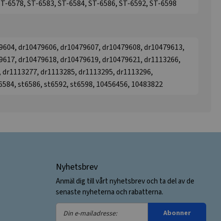
T-6578, ST-6583, ST-6584, ST-6586, ST-6592, ST-6598
9604, dr10479606, dr10479607, dr10479608, dr10479613,
9617, dr10479618, dr10479619, dr10479621, dr1113266,
 dr1113277, dr1113285, dr1113295, dr1113296,
t6584, st6586, st6592, st6598, 10456456, 10483822
Nyhetsbrev
Anmäl dig till vårt nyhetsbrev och ta del av de
senaste nyheterna och rabatterna.
Din
Abonner