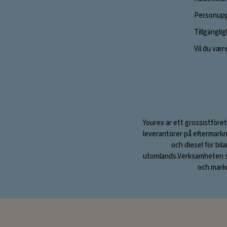
Personupp
Tillgängli
Vil du vær
Yourex är ett grossistföret
leverantörer på eftermarkn
och diesel för bil
utomlands.Verksamheten sta
och markn