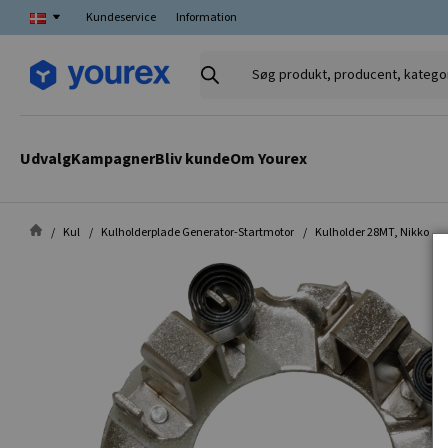
Kundeservice
Information
Søg
produkt,
producent,
kategori
Udvalg
Kampagner
Bliv kunde
Om Yourex
Kul
Kulholderplade Generator-Startmotor
Kulholder 28MT, Nikko