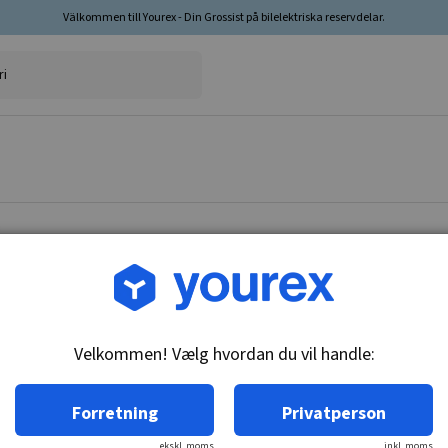
Välkommen till Yourex - Din Grossist på bilelektriska reservdelar.
Vare nr.: DR-10456456
Kulholder 28MT, Nikko
Velkommen! Vælg hvordan du vil handle:
Tekniske oplysninger:
28MT ser.
Forretning
Privatperson
ekskl. moms
inkl. moms