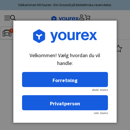
Välkommen till Yourex - Din Grossist på bilelektriska reservdelar.
Søg
Fordon:
Inget fordon valt
▼
produkt,
producent,
kategori
Velkommen! Vælg hvordan du vil
handle:
Forretning
ekskl. moms
Privatperson
inkl. moms