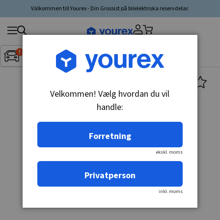
Välkommen till Yourex - Din Grossist på bilelektriska reservdelar.
Søg
Fordon:
Inget fordon valt
▼
produkt,
producent,
kategori
Velkommen! Vælg hvordan du vil
handle:
Forretning
ekskl. moms
Privatperson
inkl. moms