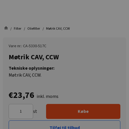
Filter
Oliefilter
Møtrik CAV, CCW
Vare nr.: CA-5330-517C
Møtrik CAV, CCW
Tekniske oplysninger:
Møtrik CAV, CCW.
€23,76
inkl. moms
st
Købe
Tilføj til tilbud