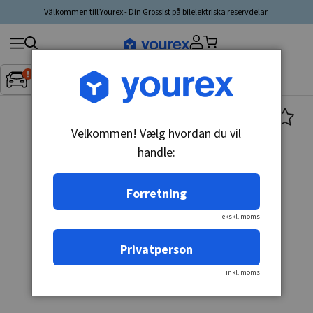
Välkommen till Yourex - Din Grossist på bilelektriska reservdelar.
Søg
Fordon:
Inget fordon valt
▼
produkt,
producent,
kategori
Velkommen! Vælg hvordan du vil
handle:
Forretning
ekskl. moms
Privatperson
inkl. moms