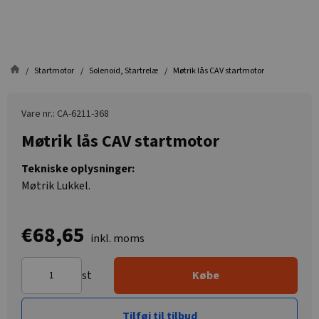
Startmotor
Solenoid, Startrelæ
Møtrik lås CAV startmotor
Vare nr.: CA-6211-368
Møtrik lås CAV startmotor
Tekniske oplysninger:
Møtrik Lukkel.
€68,65
inkl. moms
st
Købe
Tilføj til tilbud