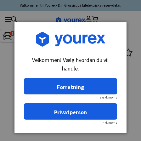
Välkommen till Yourex - Din Grossist på bilelektriska reservdelar.
Søg
Fordon:
Inget fordon valt
▼
produkt,
producent,
kategori
Velkommen! Vælg hvordan du vil
handle:
Forretning
ekskl. moms
Privatperson
inkl. moms