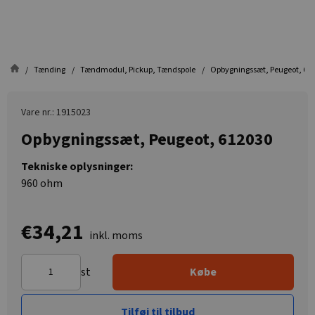
Tænding
Tændmodul, Pickup, Tændspole
Opbygningssæt, Peugeot, 61
Vare nr.: 1915023
Opbygningssæt, Peugeot, 612030
Tekniske oplysninger:
960 ohm
€34,21
inkl. moms
st
Købe
Tilføj til tilbud