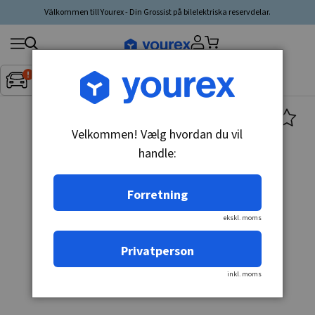
Välkommen till Yourex - Din Grossist på bilelektriska reservdelar.
Søg
Fordon:
Inget fordon valt
▼
produkt,
producent,
kategori
Velkommen! Vælg hvordan du vil
handle:
Forretning
ekskl. moms
Privatperson
inkl. moms