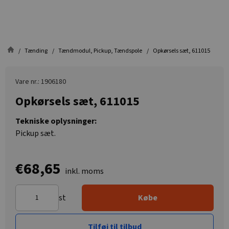
Tænding
Tændmodul, Pickup, Tændspole
Opkørsels sæt, 611015
Vare nr.: 1906180
Opkørsels sæt, 611015
Tekniske oplysninger:
Pickup sæt.
€68,65
inkl. moms
st
Købe
Tilføj til tilbud