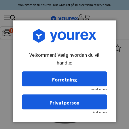
Välkommen till Yourex - Din Grossist på bilelektriska reservdelar.
Søg
Fordon:
Inget fordon valt
▼
produkt,
producent,
kategori
Velkommen! Vælg hvordan du vil
handle:
Forretning
ekskl. moms
Privatperson
inkl. moms