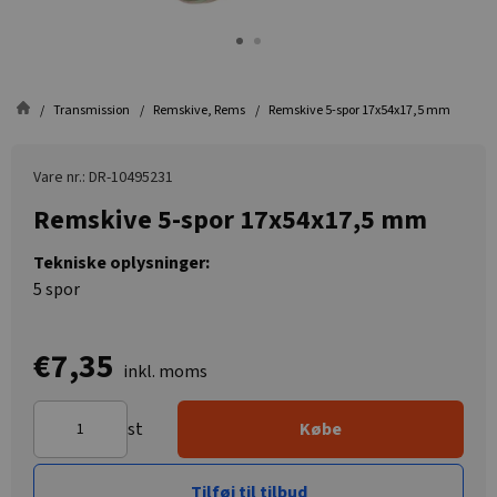
Transmission
Remskive, Rems
Remskive 5-spor 17x54x17,5 mm
Vare nr.: DR-10495231
Remskive 5-spor 17x54x17,5 mm
Tekniske oplysninger:
5 spor
€7,35
inkl. moms
st
Købe
Tilføj til tilbud