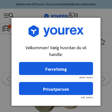
Välkommen till Yourex - Din Grossist på bilelektriska reservdelar.
Søg
Fordon:
Inget fordon valt
▼
produkt,
producent,
kategori
Velkommen! Vælg hvordan du vil
handle:
Forretning
ekskl. moms
Privatperson
inkl. moms