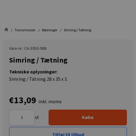
Transmission
Bøsninger
Simring / Tætning
Vare nr.: CA-5933-906
Simring / Tætning
Tekniske oplysninger:
Simring / Tätning 28 x 35 x 3.
€13,09
inkl. moms
st
Købe
Tilføj til tilbud