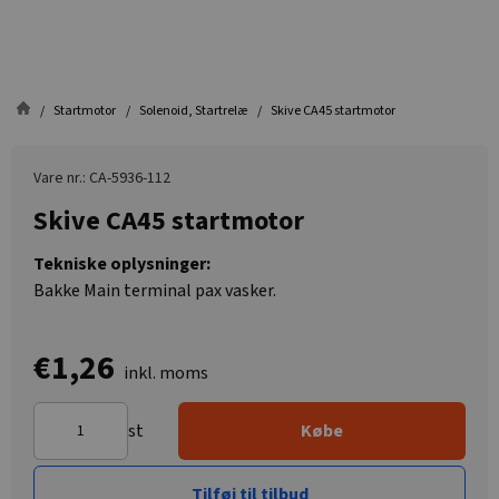
Startmotor
Solenoid, Startrelæ
Skive CA45 startmotor
Vare nr.: CA-5936-112
Skive CA45 startmotor
Tekniske oplysninger:
Bakke Main terminal pax vasker.
€1,26
inkl. moms
st
Købe
Tilføj til tilbud