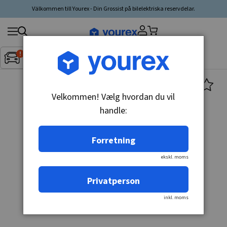
Välkommen till Yourex - Din Grossist på bilelektriska reservdelar.
Søg
Fordon:
Inget fordon valt
▼
produkt,
producent,
kategori
Velkommen! Vælg hvordan du vil
handle:
Forretning
ekskl. moms
Privatperson
inkl. moms