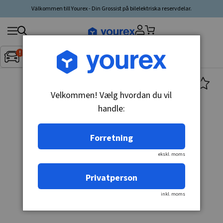
Välkommen till Yourex - Din Grossist på bilelektriska reservdelar.
Søg
Fordon:
Inget fordon valt
▼
produkt,
producent,
kategori
Velkommen! Vælg hvordan du vil
handle:
Forretning
ekskl. moms
Privatperson
inkl. moms