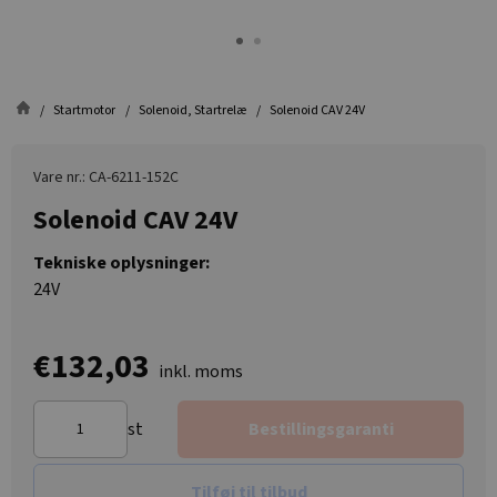
Startmotor
Solenoid, Startrelæ
Solenoid CAV 24V
Vare nr.: CA-6211-152C
Solenoid CAV 24V
Tekniske oplysninger:
24V
€132,03
inkl. moms
st
Bestillingsgaranti
Tilføj til tilbud