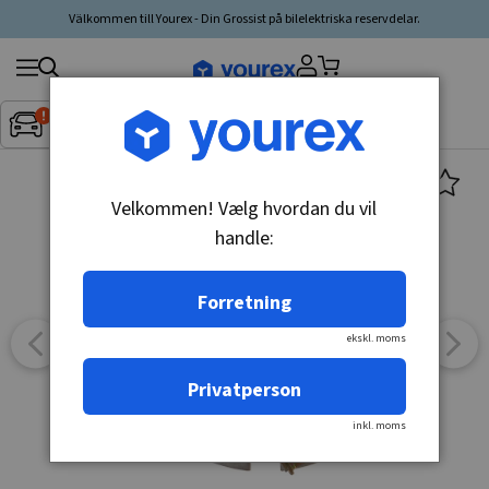
Välkommen till Yourex - Din Grossist på bilelektriska reservdelar.
Søg
Fordon:
Inget fordon valt
▼
produkt,
producent,
kategori
Velkommen! Vælg hvordan du vil
handle:
Forretning
ekskl. moms
Privatperson
inkl. moms