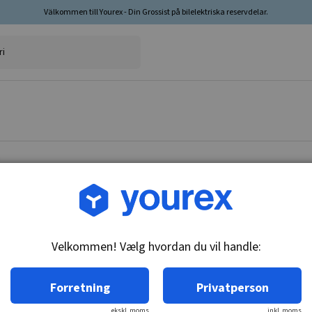
Välkommen till Yourex - Din Grossist på bilelektriska reservdelar.
Vare nr.: DR-1941113
Solenoide - Kulbørstesæt
Velkommen! Vælg hvordan du vil handle:
Tekniske oplysninger:
lang type
Forretning
Privatperson
ekskl. moms
inkl. moms