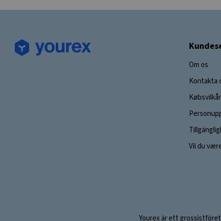
Kundese
Om os
Kontakta 
Købsvilkår
Personupp
Tillgängli
Vil du vær
Yourex är ett grossistföret