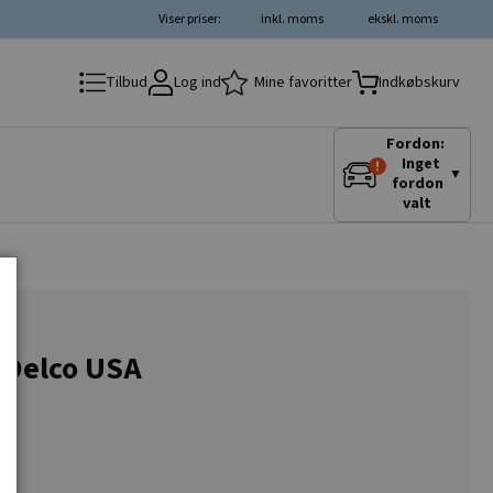
Viser priser:
inkl. moms
ekskl. moms
Log ind
Mine favoritter
Tilbud
Indkøbskurv
Fordon:
Inget
▼
fordon
valt
 Delco USA