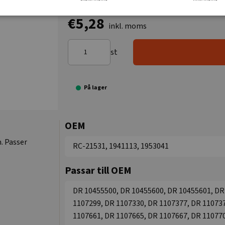
€5,28
inkl. moms
st
På lager
OEM
. Passer
RC-21531, 1941113, 1953041
Passar till OEM
DR 10455500, DR 10455600, DR 10455601, DR
1107299, DR 1107330, DR 1107377, DR 110737
1107661, DR 1107665, DR 1107667, DR 110770