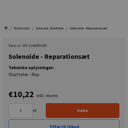
Startmotor
Solenoid, Startrelæ
Solenoide - Reparationsæt
Vare nr.: DR-10469039K
Solenoide - Reparationsæt
Tekniske oplysninger:
Startrelæ - Rep.
€10,22
inkl. moms
st
Købe
Tilføj til tilbud