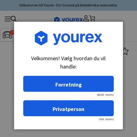
Välkommen till Yourex - Din Grossist på bilelektriska reservdelar.
Søg
Fordon:
Inget fordon valt
▼
produkt,
producent,
kategori
Velkommen! Vælg hvordan du vil
handle:
Forretning
ekskl. moms
Privatperson
inkl. moms