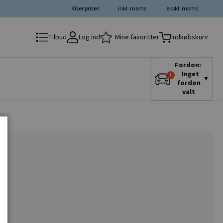
Viser priser:
inkl. moms
ekskl. moms
Log ind
Mine favoritter
Tilbud
Indkøbskurv
Fordon:
Inget
▼
fordon
valt