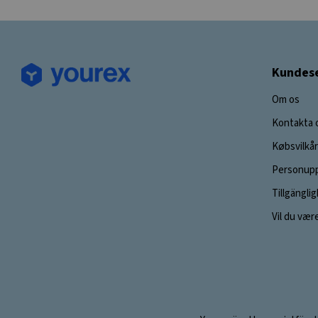
Kundese
Om os
Kontakta 
Købsvilkår
Personupp
Tillgängli
Vil du vær