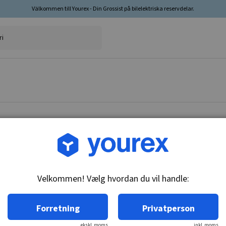
Välkommen till Yourex - Din Grossist på bilelektriska reservdelar.
Vare nr.: DR-1922457
Startmotorplade
Velkommen! Vælg hvordan du vil handle:
Tekniske oplysninger:
Plade Passer 35/40/50MT ser.
Forretning
Privatperson
ekskl. moms
inkl. moms