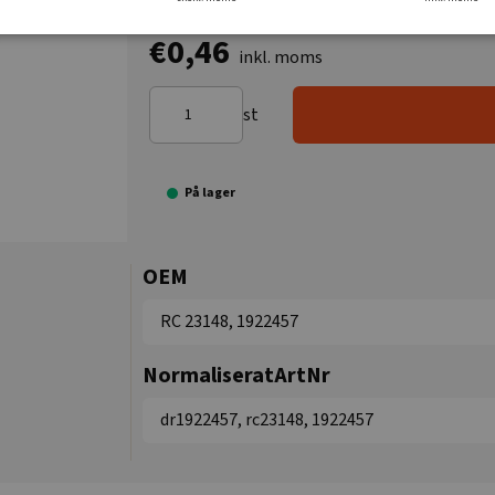
€0,46
inkl. moms
st
På lager
OEM
RC 23148, 1922457
NormaliseratArtNr
dr1922457, rc23148, 1922457