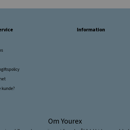
rvice
Information
os
giftspolicy
ghet
e kunde?
Om Yourex