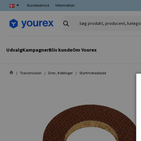
Kundeservice
Information
Søg
produkt,
producent,
kategori
Udvalg
Kampagner
Bliv kunde
Om Yourex
Transmission
Drev, Koblinger
Startmotorplade