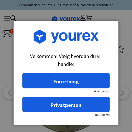
Välkommen till Yourex - Din Grossist på bilelektriska reservdelar.
Søg
Fordon:
Inget fordon valt
▼
produkt,
producent,
kategori
Velkommen! Vælg hvordan du vil
handle:
Forretning
ekskl. moms
Privatperson
inkl. moms