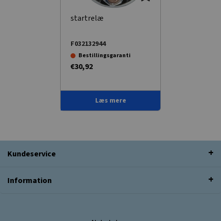
startrelæ
F032132944
Bestillingsgaranti
€30,92
Læs mere
Kundeservice
Information