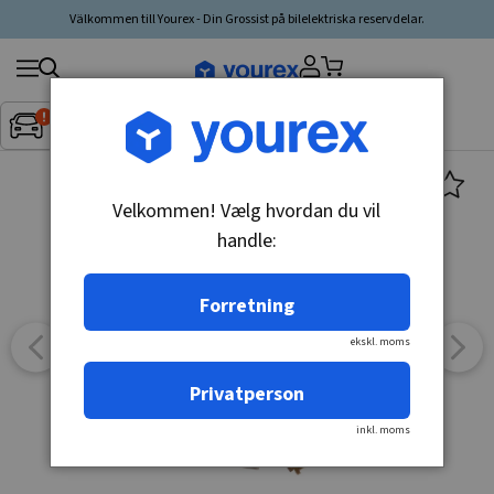
Välkommen till Yourex - Din Grossist på bilelektriska reservdelar.
Søg
Fordon:
Inget fordon valt
▼
produkt,
producent,
kategori
Velkommen! Vælg hvordan du vil
handle:
Forretning
ekskl. moms
Privatperson
inkl. moms