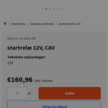
Startmotor
Solenoid, Startrelæ
startrelæ 12V, CAV
Vare nr.: CA-6211-39
startrelæ 12V, CAV
Tekniske oplysninger:
12V
€160,96
inkl. moms
st
Købe
Tilføj til tilbud