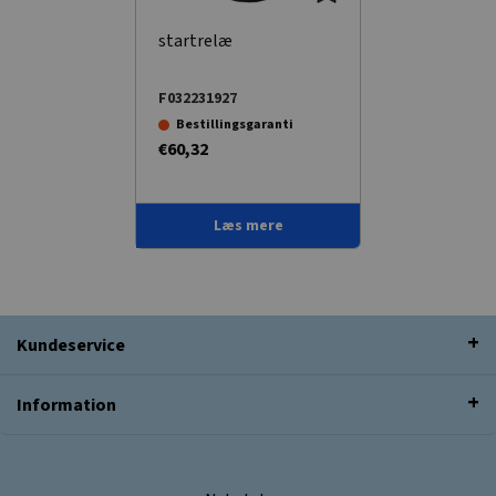
startrelæ
F032231927
Bestillingsgaranti
€60,32
Læs mere
Kundeservice
Information