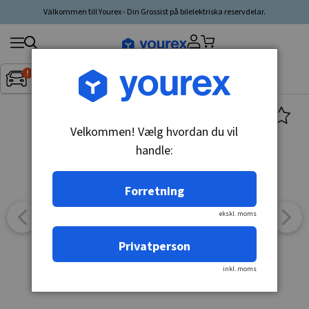
Välkommen till Yourex - Din Grossist på bilelektriska reservdelar.
Søg
Fordon:
Inget fordon valt
▼
produkt,
producent,
kategori
Velkommen! Vælg hvordan du vil
handle:
Forretning
ekskl. moms
Privatperson
inkl. moms