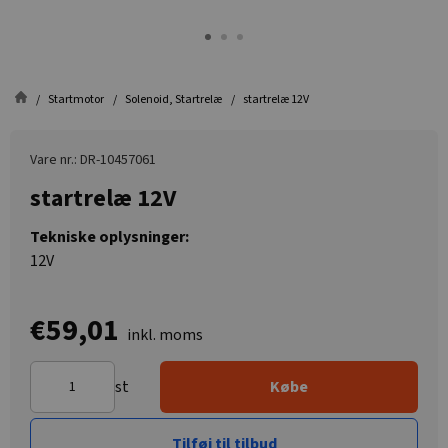
Startmotor
Solenoid, Startrelæ
startrelæ 12V
Vare nr.: DR-10457061
startrelæ 12V
Tekniske oplysninger:
12V
€59,01
inkl. moms
st
Købe
Tilføj til tilbud