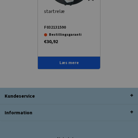
startrelæ
F032131590
Bestillingsgaranti
€30,92
Læs mere
Kundeservice
Information