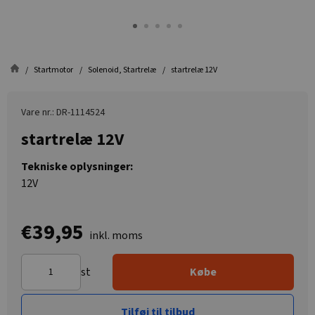
Startmotor
Solenoid, Startrelæ
startrelæ 12V
Vare nr.: DR-1114524
startrelæ 12V
Tekniske oplysninger:
12V
€39,95
inkl. moms
st
Købe
Tilføj til tilbud