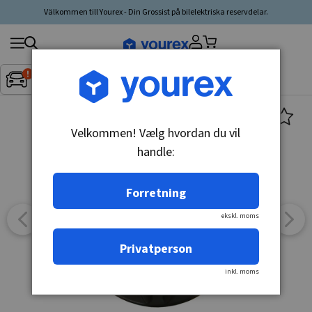
Välkommen till Yourex - Din Grossist på bilelektriska reservdelar.
Søg
Fordon:
Inget fordon valt
▼
produkt,
producent,
kategori
Velkommen! Vælg hvordan du vil
handle:
Forretning
ekskl. moms
Privatperson
inkl. moms