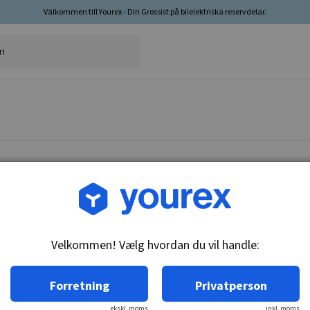
Välkommen till Yourex - Din Grossist på bilelektriska reservdelar.
Vare nr.: DR-1119780
startrelæ 12V
Velkommen! Vælg hvordan du vil handle:
Tekniske oplysninger:
12V
Forretning
Privatperson
ekskl. moms
inkl. moms