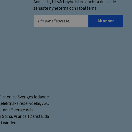
Anmäl dig till vårt nyhetsbrev och ta del av de
senaste nyheterna och rabatterna.
Din
Abonner
e-
mailadresse:
Vi är en av Sveriges ledande
elektriska reservdelar, A/C
nt om i Sverige och
olna. Vi är ca 12 anställda
i världen.