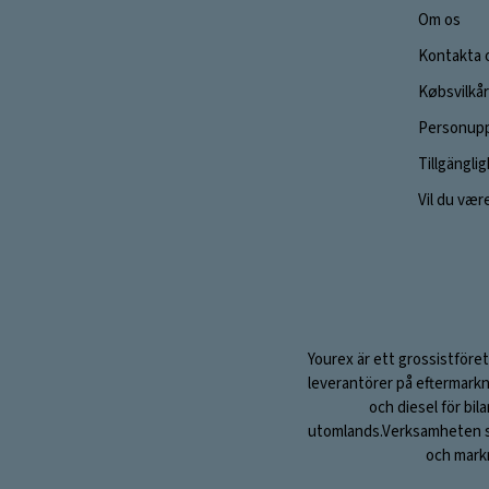
Om os
Kontakta 
Købsvilkår
Personupp
Tillgängli
Vil du vær
Yourex är ett grossistföret
leverantörer på eftermarkn
och diesel för bil
utomlands.Verksamheten sta
och markn