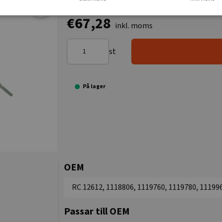
€67,28
inkl. moms
st
På lager
OEM
RC 12612, 1118806, 1119760, 1119780, 11199
Passar till OEM