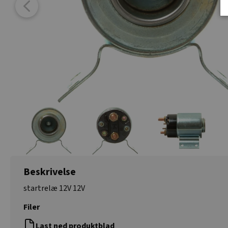
Beskrivelse
startrelæ 12V 12V
Filer
Last ned produktblad