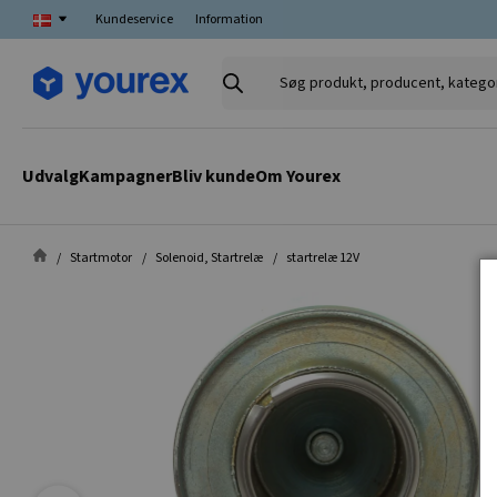
Kundeservice
Information
Søg
produkt,
producent,
kategori
Udvalg
Kampagner
Bliv kunde
Om Yourex
Startmotor
Solenoid, Startrelæ
startrelæ 12V