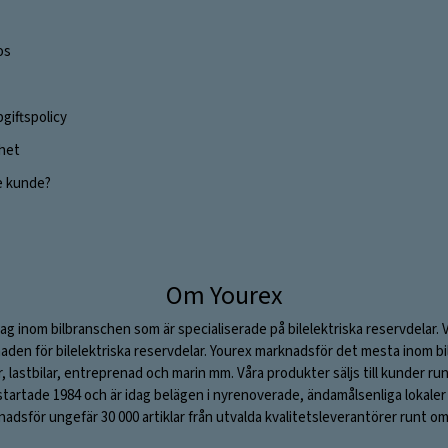
os
giftspolicy
ghet
e kunde?
Om Yourex
ag inom bilbranschen som är specialiserade på bilelektriska reservdelar. 
aden för bilelektriska reservdelar. Yourex marknadsför det mesta inom bil
ar, lastbilar, entreprenad och marin mm. Våra produkter säljs till kunder ru
rtade 1984 och är idag belägen i nyrenoverade, ändamålsenliga lokaler i S
adsför ungefär 30 000 artiklar från utvalda kvalitetsleverantörer runt om 