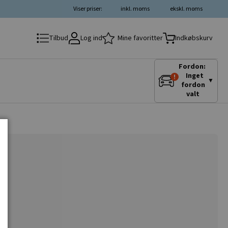
Viser priser:
inkl. moms
ekskl. moms
Log ind
Mine favoritter
Tilbud
Indkøbskurv
Fordon:
Inget
▼
fordon
valt