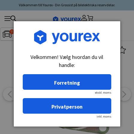
Välkommen till Yourex - Din Grossist på bilelektriska reservdelar.
Søg
Fordon:
Inget fordon valt
▼
produkt,
producent,
kategori
Velkommen! Vælg hvordan du vil
handle:
Forretning
ekskl. moms
Privatperson
inkl. moms