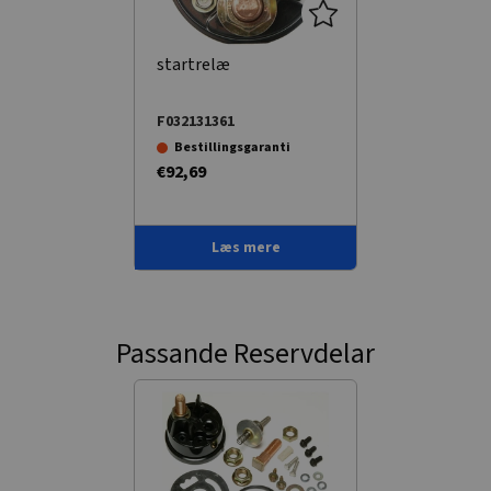
startrelæ
F032131361
Bestillingsgaranti
€92,69
Læs mere
Passande Reservdelar