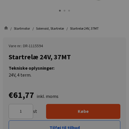
Startmotor
Solenoid, Startrelæ
Startrelæ 24V, 37MT
Vare nr.: DR-1115594
Startrelæ 24V, 37MT
Tekniske oplysninger:
24V, 4 term.
€61,77
inkl. moms
st
Købe
Tilføj til tilbud