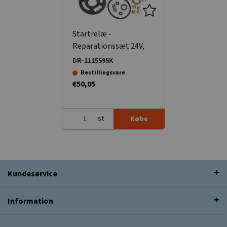
Startrelæ -
Reparationssæt 24V,
42MT
DR-1115595K
Bestillingsvare
€50,05
st
Købe
Kundeservice
Information