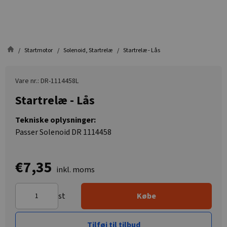
Startmotor
Solenoid, Startrelæ
Startrelæ - Lås
Vare nr.: DR-1114458L
Startrelæ - Lås
Tekniske oplysninger:
Passer Solenoid DR 1114458
€7,35
inkl. moms
st
Købe
Tilføj til tilbud