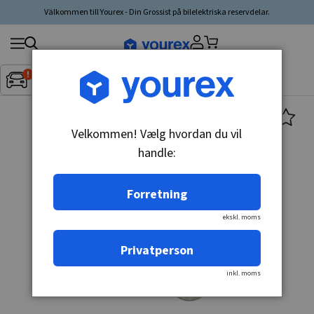
Välkommen till Yourex - Din Grossist på bilelektriska reservdelar.
Søg
Fordon:
Inget fordon valt
▼
produkt,
producent,
kategori
Velkommen! Vælg hvordan du vil
handle:
Forretning
ekskl. moms
Privatperson
inkl. moms