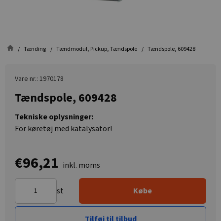
Tænding
Tændmodul, Pickup, Tændspole
Tændspole, 609428
Vare nr.: 1970178
Tændspole, 609428
Tekniske oplysninger:
For køretøj med katalysator!
€96,21
inkl. moms
st
Købe
Tilføj til tilbud