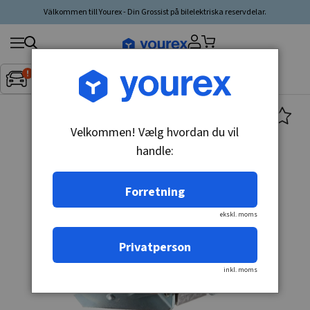
Välkommen till Yourex - Din Grossist på bilelektriska reservdelar.
Søg
Fordon:
Inget fordon valt
▼
produkt,
producent,
kategori
Velkommen! Vælg hvordan du vil
handle:
Forretning
ekskl. moms
Privatperson
inkl. moms