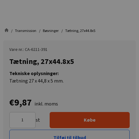
Transmission
Bøsninger
Tætning, 27x44.8x5
Vare nr.: CA-6211-391
Tætning, 27x44.8x5
Tekniske oplysninger:
Tætning 27 x 44,8 x 5 mm.
€9,87
inkl. moms
st
Købe
Tilføj til tilbud