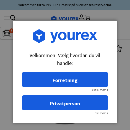
Välkommen till Yourex - Din Grossist på bilelektriska reservdelar.
Søg
Fordon:
Inget fordon valt
▼
produkt,
producent,
kategori
Velkommen! Vælg hvordan du vil
handle:
Forretning
ekskl. moms
Privatperson
inkl. moms