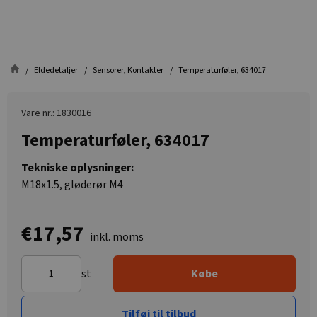
Eldedetaljer
Sensorer, Kontakter
Temperaturføler, 634017
Vare nr.: 1830016
Temperaturføler, 634017
Tekniske oplysninger:
M18x1.5, gløderør M4
€17,57
inkl. moms
st
Købe
Tilføj til tilbud