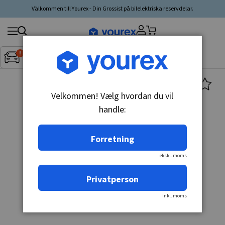
Välkommen till Yourex - Din Grossist på bilelektriska reservdelar.
Søg
Fordon:
Inget fordon valt
▼
produkt,
producent,
kategori
Velkommen! Vælg hvordan du vil
handle:
Forretning
ekskl. moms
Privatperson
inkl. moms