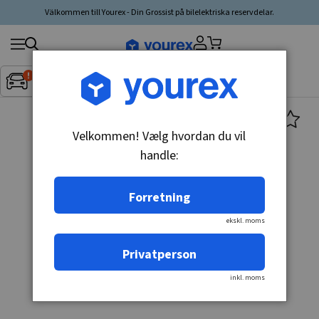
Välkommen till Yourex - Din Grossist på bilelektriska reservdelar.
Søg
Fordon:
Inget fordon valt
▼
produkt,
producent,
kategori
Velkommen! Vælg hvordan du vil
handle:
Forretning
ekskl. moms
Privatperson
inkl. moms