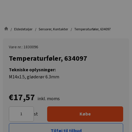
Eldedetaljer
Sensorer, Kontakter
Temperaturføler, 634097
Vare nr.: 1830096
Temperaturføler, 634097
Tekniske oplysninger:
M14x1.5, gløderør 6.3mm
€17,57
inkl. moms
st
Købe
Tilføj til tilbud