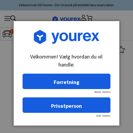
Välkommen till Yourex - Din Grossist på bilelektriska reservdelar.
Søg
Fordon:
Inget fordon valt
▼
produkt,
producent,
kategori
Velkommen! Vælg hvordan du vil
handle:
Forretning
ekskl. moms
Privatperson
inkl. moms