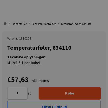
Eldedetaljer
Sensorer, Kontakter
Temperaturføler, 634110
Vare nr.: 1830109
Temperaturføler, 634110
Tekniske oplysninger:
M12x1,5. Uden kabel.
€57,63
inkl. moms
st
Købe
Tilføj til tilbud