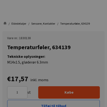
Eldedetaljer
Sensorer, Kontakter
Temperaturføler, 634139
Vare nr.: 1830138
Temperaturføler, 634139
Tekniske oplysninger:
M14x1.5, gløderør 6.3mm
€17,57
inkl. moms
st
Købe
Tilføj til tilbud