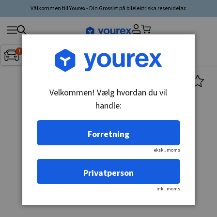
Välkommen till Yourex - Din Grossist på bilelektriska reservdelar.
Søg
Fordon:
Inget fordon valt
▼
produkt,
producent,
kategori
Velkommen! Vælg hvordan du vil
handle:
Forretning
ekskl. moms
Privatperson
inkl. moms