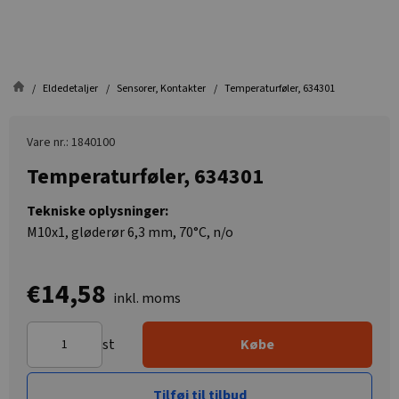
Eldedetaljer
Sensorer, Kontakter
Temperaturføler, 634301
Vare nr.: 1840100
Temperaturføler, 634301
Tekniske oplysninger:
M10x1, gløderør 6,3 mm, 70°C, n/o
€14,58
inkl. moms
st
Købe
Tilføj til tilbud