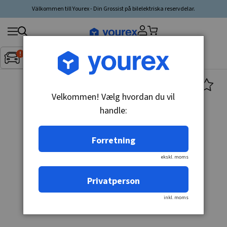
Välkommen till Yourex - Din Grossist på bilelektriska reservdelar.
Søg
Fordon:
Inget fordon valt
▼
produkt,
producent,
kategori
Velkommen! Vælg hvordan du vil
handle:
Forretning
ekskl. moms
Privatperson
inkl. moms