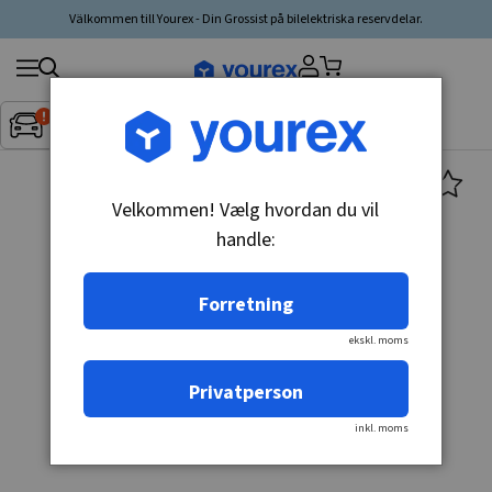
Välkommen till Yourex - Din Grossist på bilelektriska reservdelar.
Søg
Fordon:
Inget fordon valt
▼
produkt,
producent,
kategori
Velkommen! Vælg hvordan du vil
handle:
Forretning
ekskl. moms
Privatperson
inkl. moms