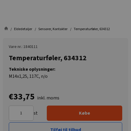
Eldedetaljer
Sensorer, Kontakter
Temperaturføler, 634312
Vare nr.: 1840111
Temperaturføler, 634312
Tekniske oplysninger:
M14x1,25, 117C, n/o
€33,75
inkl. moms
st
Købe
Tilføj til tilbud