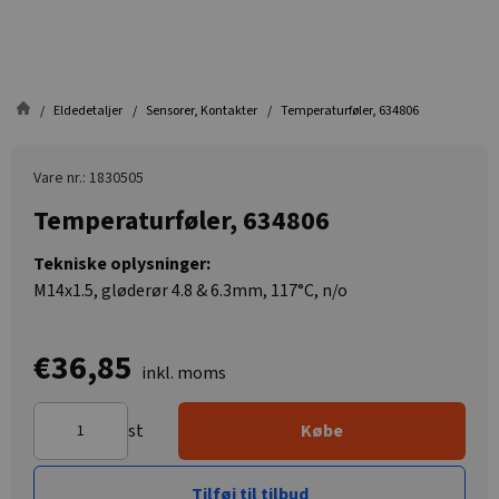
Eldedetaljer
Sensorer, Kontakter
Temperaturføler, 634806
Vare nr.: 1830505
Temperaturføler, 634806
Tekniske oplysninger:
M14x1.5, gløderør 4.8 & 6.3mm, 117°C, n/o
€36,85
inkl. moms
st
Købe
Tilføj til tilbud