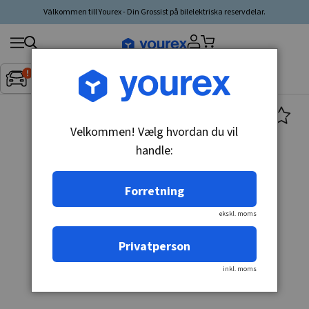
Välkommen till Yourex - Din Grossist på bilelektriska reservdelar.
Søg
Fordon:
Inget fordon valt
▼
produkt,
producent,
kategori
Velkommen! Vælg hvordan du vil
handle:
Forretning
ekskl. moms
Privatperson
inkl. moms