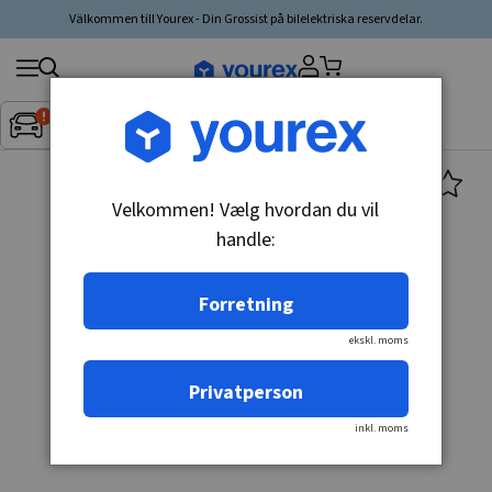
Välkommen till Yourex - Din Grossist på bilelektriska reservdelar.
Søg
Fordon:
Inget fordon valt
▼
produkt,
producent,
kategori
Velkommen! Vælg hvordan du vil
handle:
Forretning
ekskl. moms
Privatperson
inkl. moms