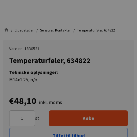
Eldedetaljer
Sensorer, Kontakter
Temperaturføler, 634822
Vare nr.: 1830521
Temperaturføler, 634822
Tekniske oplysninger:
M14x1.25, n/o
€48,10
inkl. moms
st
Købe
Tilføj til tilbud