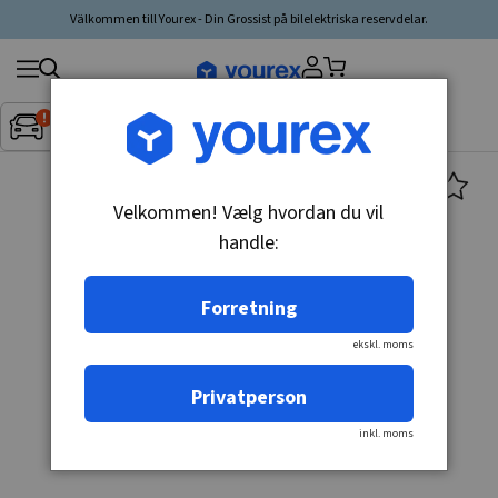
Välkommen till Yourex - Din Grossist på bilelektriska reservdelar.
Søg
Fordon:
Inget fordon valt
▼
produkt,
producent,
kategori
Velkommen! Vælg hvordan du vil
handle:
Forretning
ekskl. moms
Privatperson
inkl. moms