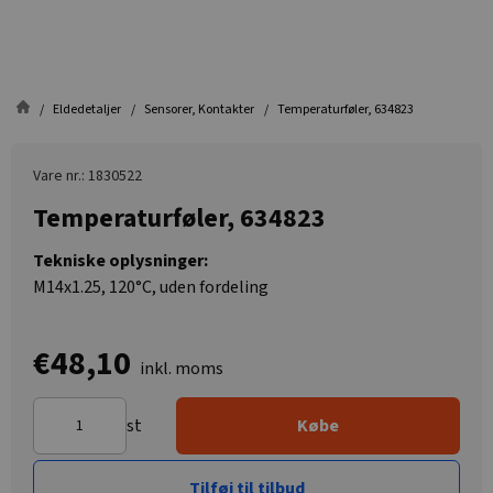
Eldedetaljer
Sensorer, Kontakter
Temperaturføler, 634823
Vare nr.: 1830522
Temperaturføler, 634823
Tekniske oplysninger:
M14x1.25, 120°C, uden fordeling
€48,10
inkl. moms
st
Købe
Tilføj til tilbud