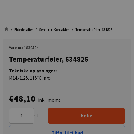
Eldedetaljer
Sensorer, Kontakter
Temperaturføler, 634825
Vare nr.: 1830524
Temperaturføler, 634825
Tekniske oplysninger:
M14x1,25, 115°C, n/o
€48,10
inkl. moms
st
Købe
Tilføj til tilbud