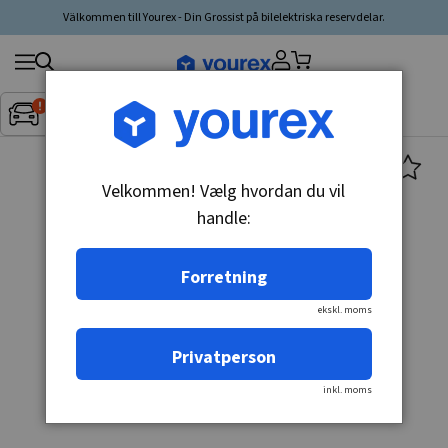
Välkommen till Yourex - Din Grossist på bilelektriska reservdelar.
Søg
Fordon:
Inget fordon valt
▼
produkt,
producent,
kategori
Velkommen! Vælg hvordan du vil
handle:
Forretning
ekskl. moms
Privatperson
inkl. moms