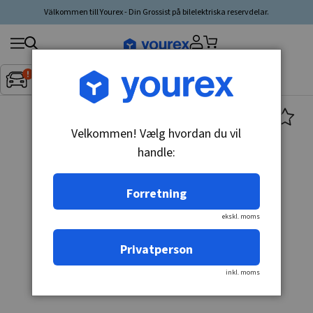
Välkommen till Yourex - Din Grossist på bilelektriska reservdelar.
Søg
Fordon:
Inget fordon valt
▼
produkt,
producent,
kategori
Velkommen! Vælg hvordan du vil
handle:
Forretning
ekskl. moms
Privatperson
inkl. moms