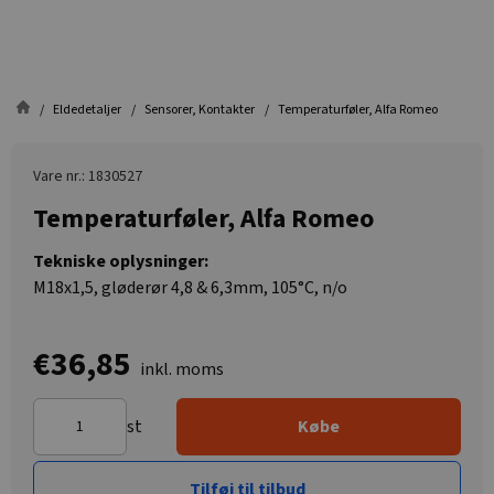
Eldedetaljer
Sensorer, Kontakter
Temperaturføler, Alfa Romeo
Vare nr.: 1830527
Temperaturføler, Alfa Romeo
Tekniske oplysninger:
M18x1,5, gløderør 4,8 & 6,3mm, 105°C, n/o
€36,85
inkl. moms
st
Købe
Tilføj til tilbud